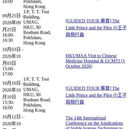
16:00
Pokfulam,
Hong Kong
1/F, T. T. Tsui
09月25日 -
Building,
[GUIDED TOUR 導賞] The
UMAG,
2026年09
HKU, 90
Little Prince and the Pilot 小王子
月25日
Bonham Road,
與飛行員
16:00-
Pokfulam,
16:30
Hong Kong
10月03日 -
HKUMAA Visit to Chinese
2026年10
Medicine Hospital & GCMTI (3
月03日
October 2026)
15:00-
17:00
1/F, T. T. Tsui
10月10日 -
Building,
[GUIDED TOUR 導賞] The
UMAG,
2026年10
HKU, 90
Little Prince and the Pilot 小王子
月10日
Bonham Road,
與飛行員
15:30-
Pokfulam,
16:00
Hong Kong
10月12日 -
The 14th International
Conference on the Applications
2026年10
of Stable Isotope Techniques to