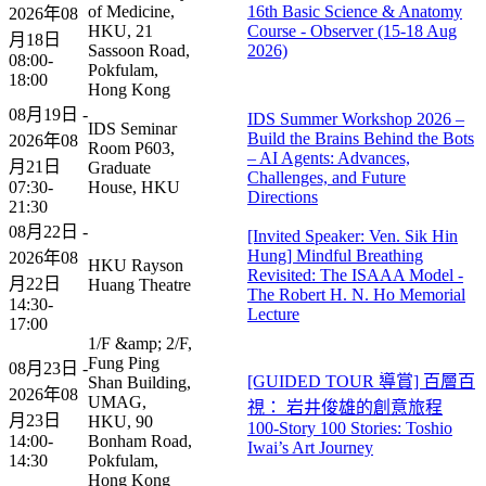
of Medicine,
16th Basic Science & Anatomy
2026年08
HKU, 21
Course - Observer (15-18 Aug
月18日
Sassoon Road,
2026)
08:00-
Pokfulam,
18:00
Hong Kong
08月19日 -
IDS Summer Workshop 2026 –
IDS Seminar
Build the Brains Behind the Bots
2026年08
Room P603,
– AI Agents: Advances,
月21日
Graduate
Challenges, and Future
07:30-
House, HKU
Directions
21:30
08月22日 -
[Invited Speaker: Ven. Sik Hin
Hung] Mindful Breathing
2026年08
HKU Rayson
Revisited: The ISAAA Model -
月22日
Huang Theatre
The Robert H. N. Ho Memorial
14:30-
Lecture
17:00
1/F &amp; 2/F,
Fung Ping
08月23日 -
[GUIDED TOUR 導賞] 百層百
Shan Building,
2026年08
UMAG,
視： 岩井俊雄的創意旅程
月23日
HKU, 90
100-Story 100 Stories: Toshio
14:00-
Bonham Road,
Iwai’s Art Journey​
14:30
Pokfulam,
Hong Kong