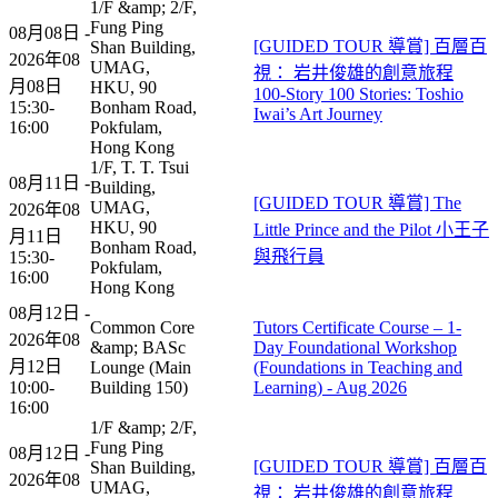
1/F &amp; 2/F,
Fung Ping
08月08日 -
[GUIDED TOUR 導賞] 百層百
Shan Building,
2026年08
UMAG,
視： 岩井俊雄的創意旅程
月08日
HKU, 90
100-Story 100 Stories: Toshio
15:30-
Bonham Road,
Iwai’s Art Journey​
16:00
Pokfulam,
Hong Kong
1/F, T. T. Tsui
08月11日 -
Building,
[GUIDED TOUR 導賞] The
UMAG,
2026年08
HKU, 90
Little Prince and the Pilot 小王子
月11日
Bonham Road,
與飛行員
15:30-
Pokfulam,
16:00
Hong Kong
08月12日 -
Common Core
Tutors Certificate Course – 1-
2026年08
&amp; BASc
Day Foundational Workshop
月12日
Lounge (Main
(Foundations in Teaching and
10:00-
Building 150)
Learning) - Aug 2026
16:00
1/F &amp; 2/F,
Fung Ping
08月12日 -
[GUIDED TOUR 導賞] 百層百
Shan Building,
2026年08
UMAG,
視： 岩井俊雄的創意旅程