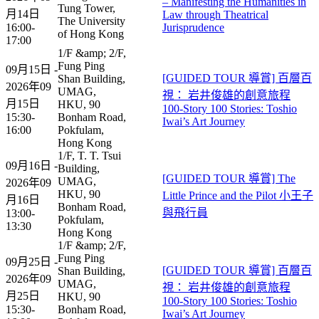
– Manifesting the Humanities in
Tung Tower,
月14日
Law through Theatrical
The University
16:00-
Jurisprudence
of Hong Kong
17:00
1/F &amp; 2/F,
Fung Ping
09月15日 -
[GUIDED TOUR 導賞] 百層百
Shan Building,
2026年09
UMAG,
視： 岩井俊雄的創意旅程
月15日
HKU, 90
100-Story 100 Stories: Toshio
15:30-
Bonham Road,
Iwai’s Art Journey​
16:00
Pokfulam,
Hong Kong
1/F, T. T. Tsui
09月16日 -
Building,
[GUIDED TOUR 導賞] The
UMAG,
2026年09
HKU, 90
Little Prince and the Pilot 小王子
月16日
Bonham Road,
與飛行員
13:00-
Pokfulam,
13:30
Hong Kong
1/F &amp; 2/F,
Fung Ping
09月25日 -
[GUIDED TOUR 導賞] 百層百
Shan Building,
2026年09
UMAG,
視： 岩井俊雄的創意旅程
月25日
HKU, 90
100-Story 100 Stories: Toshio
15:30-
Bonham Road,
Iwai’s Art Journey​