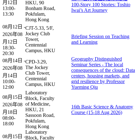
月12日
HKU, 90
100-Story 100 Stories: Toshio
13:00-
Bonham Road,
Iwai’s Art Journey​
13:30
Pokfulam,
Hong Kong
08月12日 -
CJT-5.33, 5/F,
Jockey Club
2026年08
Briefing Session on Teaching
Tower,
月12日
and Learning
Centennial
18:30-
Campus, HKU
20:30
Geography Distinguished
08月14日 -
CPD-3.29,
Seminar Series - The local
The Jockey
2026年08
consequences of the cloud: Data
Club Tower,
月14日
centers, housing markets, and
Centennial
10:00-
grid resilience by Professor
Campus, HKU
12:00
Yueming Qiu
Laboratory
08月15日 -
Block, Faculty
of Medicine,
2026年08
16th Basic Science & Anatomy
HKU, 21
月18日
Course (15-18 Aug 2026)
Sassoon Road,
08:00-
Pokfulam,
18:00
Hong Kong
Laboratory
08月15日 -
Block, Faculty