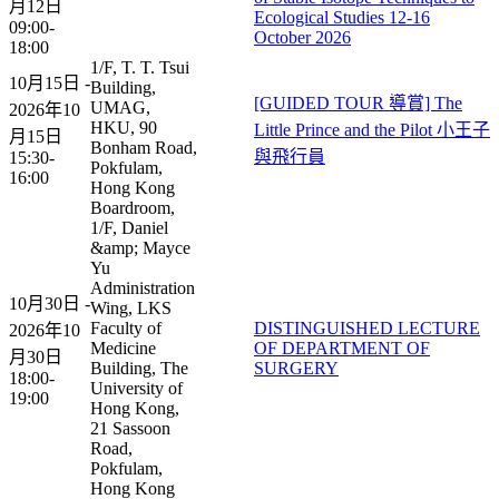
月12日
Ecological Studies 12-16
09:00-
October 2026
18:00
1/F, T. T. Tsui
10月15日 -
Building,
[GUIDED TOUR 導賞] The
UMAG,
2026年10
HKU, 90
Little Prince and the Pilot 小王子
月15日
Bonham Road,
與飛行員
15:30-
Pokfulam,
16:00
Hong Kong
Boardroom,
1/F, Daniel
&amp; Mayce
Yu
Administration
10月30日 -
Wing, LKS
Faculty of
DISTINGUISHED LECTURE
2026年10
Medicine
OF DEPARTMENT OF
月30日
Building, The
SURGERY
18:00-
University of
19:00
Hong Kong,
21 Sassoon
Road,
Pokfulam,
Hong Kong