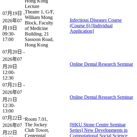
Hong Kong
Lecture
Theatre 1, G/F,
07月19日 -
William Mong
Infectious Diseases Course
2026年07
Block, Faculty
(Course 6) [Individual
月19日
of Medicine
Application]
09:30-
Building, 21
17:00
Sassoon Road,
Hong Kong
07月20日 -
2026年07
Online Dental Research Seminar
月20日
12:00-
12:30
07月21日 -
2026年07
Online Dental Research Seminar
月21日
12:30-
13:00
07月22日 -
Room 7.01,
The Jockey
[HKU Stone Centre Seminar
2026年07
Club Tower,
Series] New Developments in
月22日
Centennial
Computational Social Science