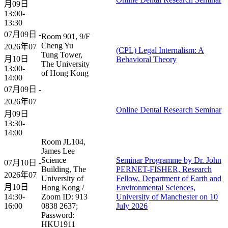
月09日
13:00-
13:30
07月09日 -
Room 901, 9/F
Cheng Yu
2026年07
(CPL) Legal Internalism: A
Tung Tower,
月10日
Behavioral Theory
The University
13:00-
of Hong Kong
14:00
07月09日 -
2026年07
Online Dental Research Seminar
月09日
13:30-
14:00
Room JL104,
James Lee
Science
Seminar Programme by Dr. John
07月10日 -
Building, The
PERNET-FISHER, Research
2026年07
University of
Fellow, Department of Earth and
月10日
Hong Kong /
Environmental Sciences,
14:30-
Zoom ID: 913
University of Manchester on 10
16:00
0838 2637;
July 2026
Password:
HKU1911