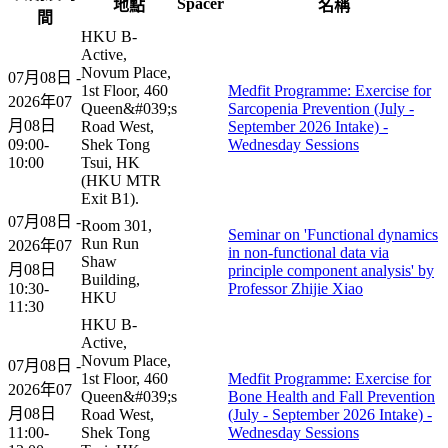
Spacer
地點
名稱
間
HKU B-
Active,
Novum Place,
07月08日 -
1st Floor, 460
Medfit Programme: Exercise for
2026年07
Queen&#039;s
Sarcopenia Prevention (July -
月08日
Road West,
September 2026 Intake) -
09:00-
Shek Tong
Wednesday Sessions
10:00
Tsui, HK
(HKU MTR
Exit B1).
07月08日 -
Room 301,
Seminar on 'Functional dynamics
Run Run
2026年07
in non-functional data via
Shaw
月08日
principle component analysis' by
Building,
10:30-
Professor Zhijie Xiao
HKU
11:30
HKU B-
Active,
Novum Place,
07月08日 -
1st Floor, 460
Medfit Programme: Exercise for
2026年07
Queen&#039;s
Bone Health and Fall Prevention
月08日
Road West,
(July - September 2026 Intake) -
11:00-
Shek Tong
Wednesday Sessions