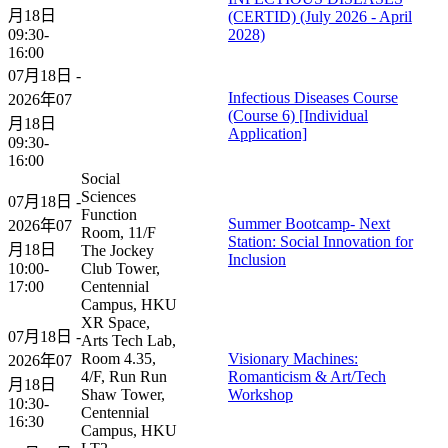
月18日
(CERTID) (July 2026 - April
09:30-
2028)
16:00
07月18日 -
Infectious Diseases Course
2026年07
(Course 6) [Individual
月18日
Application]
09:30-
16:00
Social
Sciences
07月18日 -
Function
Summer Bootcamp- Next
2026年07
Room, 11/F
Station: Social Innovation for
月18日
The Jockey
Inclusion
10:00-
Club Tower,
17:00
Centennial
Campus, HKU
XR Space,
07月18日 -
Arts Tech Lab,
Room 4.35,
Visionary Machines:
2026年07
4/F, Run Run
Romanticism & Art/Tech
月18日
Shaw Tower,
Workshop
10:30-
Centennial
16:30
Campus, HKU