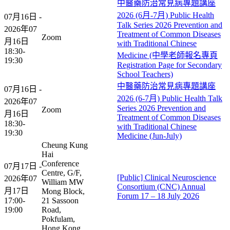
中醫藥防治常見病專題講座
2026 (6月-7月) Public Health
07月16日 -
Talk Series 2026 Prevention and
2026年07
Treatment of Common Diseases
Zoom
月16日
with Traditional Chinese
18:30-
Medicine (中學老師報名專頁
19:30
Registration Page for Secondary
School Teachers)
中醫藥防治常見病專題講座
07月16日 -
2026 (6-7月) Public Health Talk
2026年07
Series 2026 Prevention and
Zoom
月16日
Treatment of Common Diseases
18:30-
with Traditional Chinese
19:30
Medicine (Jun-July)
Cheung Kung
Hai
Conference
07月17日 -
Centre, G/F,
[Public] Clinical Neuroscience
2026年07
William MW
Consortium (CNC) Annual
月17日
Mong Block,
Forum 17 – 18 July 2026
17:00-
21 Sassoon
19:00
Road,
Pokfulam,
Hong Kong