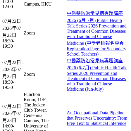
11:00-
Campus, HKU
12:00
中醫藥防治常見病專題講座
2026 (6月-7月) Public Health
07月22日 -
Talk Series 2026 Prevention and
2026年07
Treatment of Common Diseases
Zoom
月22日
with Traditional Chinese
18:30-
Medicine (中學老師報名專頁
19:30
Registration Page for Secondary
School Teachers)
中醫藥防治常見病專題講座
07月22日 -
2026 (6-7月) Public Health Talk
2026年07
Series 2026 Prevention and
Zoom
月22日
Treatment of Common Diseases
18:30-
with Traditional Chinese
19:30
Medicine (Jun-July)
Function
Room, 11/F.,
The Jockey
07月23日 -
Club Tower,
An Occupational Data Pipeline
2026年07
Centennial
that Preserves Uncertainty: From
月23日
Campus, The
Free-Text to Statistical Inference
14:00-
University of