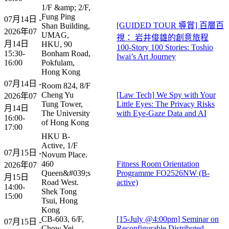
1/F &amp; 2/F,
Fung Ping
07月14日 -
[GUIDED TOUR 導賞] 百層百
Shan Building,
2026年07
UMAG,
視： 岩井俊雄的創意旅程
月14日
HKU, 90
100-Story 100 Stories: Toshio
15:30-
Bonham Road,
Iwai’s Art Journey​
16:00
Pokfulam,
Hong Kong
07月14日 -
Room 824, 8/F
Cheng Yu
[Law Tech] We Spy with Your
2026年07
Tung Tower,
Little Eyes: The Privacy Risks
月14日
The University
with Eye-Gaze Data and AI
16:00-
of Hong Kong
17:00
HKU B-
Active, 1/F
07月15日 -
Novum Place.
460
Fitness Room Orientation
2026年07
Queen&#039;s
Programme FO2526NW (B-
月15日
Road West.
active)
14:00-
Shek Tong
15:00
Tsui, Hong
Kong
CB-603, 6/F,
[15-July @4:00pm] Seminar on
07月15日 -
Chow Yei
Reconfigurable Distributed