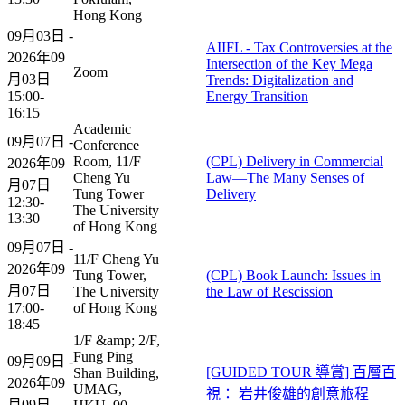
Hong Kong
09月03日 -
AIIFL - Tax Controversies at the
2026年09
Intersection of the Key Mega
Zoom
月03日
Trends: Digitalization and
15:00-
Energy Transition
16:15
Academic
09月07日 -
Conference
Room, 11/F
(CPL) Delivery in Commercial
2026年09
Cheng Yu
Law—The Many Senses of
月07日
Tung Tower
Delivery
12:30-
The University
13:30
of Hong Kong
09月07日 -
11/F Cheng Yu
2026年09
Tung Tower,
(CPL) Book Launch: Issues in
月07日
The University
the Law of Rescission
17:00-
of Hong Kong
18:45
1/F &amp; 2/F,
Fung Ping
09月09日 -
[GUIDED TOUR 導賞] 百層百
Shan Building,
2026年09
UMAG,
視： 岩井俊雄的創意旅程
月09日