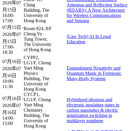
2026年07
Ching
Antennas and Reflecting Surface
月15日
Building, The
(RDARS): A New Architecture
16:00-
University of
for Wireless Communications
17:00
Hong Kong
and Sensing
07月15日 -
Room 824, 8/F
Cheng Yu
2026年07
[Law Tech] AI In Legal
Tung Tower,
月15日
Education
The University
17:00-
of Hong Kong
18:30
CYPP2,
07月16日 -
LG1/F, Chong
Yuet Ming
Entanglement Negativity and
2026年07
Physics
Quantum Magic in Fermionic
月16日
Building, The
Many-Body Systems
10:00-
University of
11:30
Hong Kong
CYCP1,
07月16日 -
LG1/F, Chong
Hybridized phonons and
Yuet Ming
electronic insulating states in
2026年07
Chemistry
carbon nanotubes & electric
月16日
Building, The
polarization switching in
14:00-
University of
multilayer graphene
15:00
Hong Kong