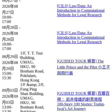
08月27日 -
[CILS] Law/Data: An
2026年08
Introduction to Computational
月27日
Methods for Legal Research
10:00-
17:00
08月28日 -
[CILS] Law/Data: An
2026年08
Introduction to Computational
月28日
Methods for Legal Research
10:00-
17:00
1/F, T. T. Tsui
08月29日 -
Building,
[GUIDED TOUR 導賞] The
UMAG,
2026年08
HKU, 90
Little Prince and the Pilot 小王子
月29日
Bonham Road,
與飛行員
15:00-
Pokfulam,
15:30
Hong Kong
1/F &amp; 2/F,
Fung Ping
09月03日 -
[GUIDED TOUR 導賞] 百層百
Shan Building,
2026年09
UMAG,
視： 岩井俊雄的創意旅程
月03日
HKU, 90
100-Story 100 Stories: Toshio
13:00-
Bonham Road,
Iwai’s Art Journey​
13:30
Pokfulam,