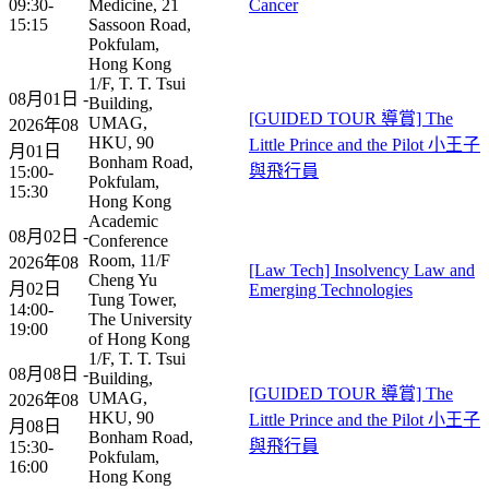
09:30-
Medicine, 21
Cancer
15:15
Sassoon Road,
Pokfulam,
Hong Kong
1/F, T. T. Tsui
08月01日 -
Building,
[GUIDED TOUR 導賞] The
UMAG,
2026年08
HKU, 90
Little Prince and the Pilot 小王子
月01日
Bonham Road,
與飛行員
15:00-
Pokfulam,
15:30
Hong Kong
Academic
08月02日 -
Conference
Room, 11/F
2026年08
[Law Tech] Insolvency Law and
Cheng Yu
月02日
Emerging Technologies
Tung Tower,
14:00-
The University
19:00
of Hong Kong
1/F, T. T. Tsui
08月08日 -
Building,
[GUIDED TOUR 導賞] The
UMAG,
2026年08
HKU, 90
Little Prince and the Pilot 小王子
月08日
Bonham Road,
與飛行員
15:30-
Pokfulam,
16:00
Hong Kong