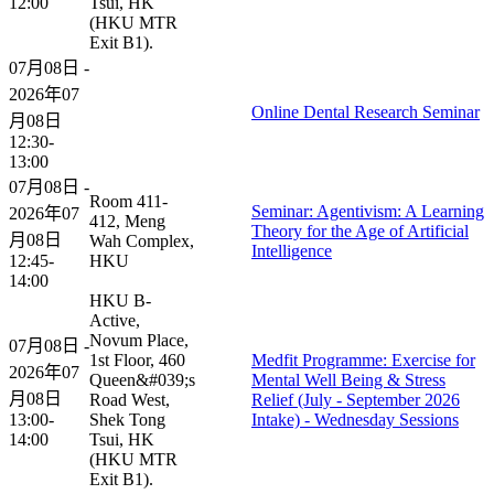
12:00
Tsui, HK
(HKU MTR
Exit B1).
07月08日 -
2026年07
Online Dental Research Seminar
月08日
12:30-
13:00
07月08日 -
Room 411-
Seminar: Agentivism: A Learning
2026年07
412, Meng
Theory for the Age of Artificial
月08日
Wah Complex,
Intelligence
12:45-
HKU
14:00
HKU B-
Active,
Novum Place,
07月08日 -
1st Floor, 460
Medfit Programme: Exercise for
2026年07
Queen&#039;s
Mental Well Being & Stress
月08日
Road West,
Relief (July - September 2026
13:00-
Shek Tong
Intake) - Wednesday Sessions
14:00
Tsui, HK
(HKU MTR
Exit B1).