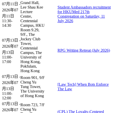
Grand Hall,
07月11日 -
Lee Shau Kee
Student Ambassadors recruitment
2026年07
Lecture
for HKUMed 217th
月11日
Centre,
Congregation on Saturday, 11
11:30-
Centennial
July 2026
14:30
Campus, HKU
Room 9.29,
9/F., The
Jockey Club
07月13日 -
Tower,
2026年07
Centennial
RPG Writing Retreat (July 2026)
月13日
Campus, The
11:00-
University of
17:00
Hong Kong,
Pokfulam,
Hong Kong
07月13日 -
Room 901, 9/F
Cheng Yu
2026年07
[Law Tech] When Bots Enforce
Tung Tower,
月13日
The Law
The University
11:00-
of Hong Kong
12:00
07月13日 -
Room 723, 7/F
Cheng Yu
2026年07
(CPL) The Loyalty-Centered