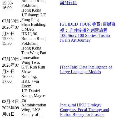
Bonham Road,
與飛行員
15:30-
Pokfulam,
16:00
Hong Kong
1/F &amp; 2/F,
Fung Ping
07月30日 -
[GUIDED TOUR 導賞] 百層百
Shan Building,
2026年07
UMAG,
視： 岩井俊雄的創意旅程
月30日
HKU, 90
100-Story 100 Stories: Toshio
15:00-
Bonham Road,
Iwai’s Art Journey​
15:30
Pokfulam,
Hong Kong
Tam Wing Fan
Innovation
07月30日 -
Wing Two,
2026年07
G/F, Run Run
[TechTalk] Data Intelligence of
月30日
Shaw
Large Language Models
16:00-
Building,
17:00
HKU / via
Zoom
1/F, Daniel
&amp; Mayce
Yu
08月01日 -
Administration
Inaugural HKU Urology
2026年08
Wing, LKS
Congress: Focal Therapy and
月01日
Faculty of
Fusion Biopsy for Prostate