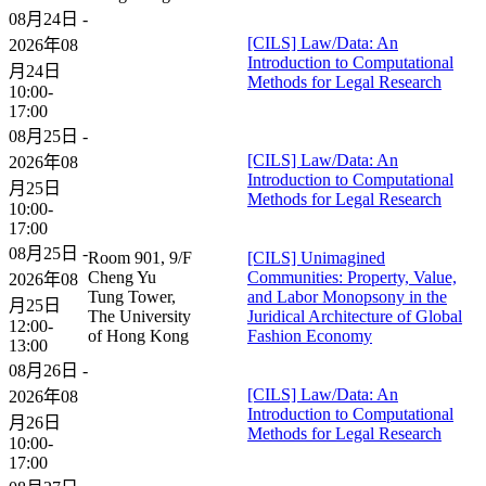
08月24日 -
[CILS] Law/Data: An
2026年08
Introduction to Computational
月24日
Methods for Legal Research
10:00-
17:00
08月25日 -
[CILS] Law/Data: An
2026年08
Introduction to Computational
月25日
Methods for Legal Research
10:00-
17:00
08月25日 -
Room 901, 9/F
[CILS] Unimagined
Cheng Yu
Communities: Property, Value,
2026年08
Tung Tower,
and Labor Monopsony in the
月25日
The University
Juridical Architecture of Global
12:00-
of Hong Kong
Fashion Economy
13:00
08月26日 -
[CILS] Law/Data: An
2026年08
Introduction to Computational
月26日
Methods for Legal Research
10:00-
17:00