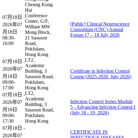
Cheung Kung
Hai
Conference
07月18日 -
Centre, G/F,
[Public] Clinical Neuroscience
2026年07
William MW
Consortium (CNC) Annual
月18日
Mong Block,
Forum 17 – 18 July 2026
08:30-
21 Sassoon
16:00
Road,
Pokfulam,
Hong Kong
LT2,
07月18日 -
Academic
2026年07
Building, 3
Certificate in Infection Control
月18日
Sassoon Road,
Course (2025-2026_July 2026)
09:00-
Pokfulam,
17:00
Hong Kong
LT2,
07月18日 -
Academic
Infection Control Series Module
2026年07
Building, 3
5 - Advancing Infection Control I
月18日
Sassoon Road,
(July 18 - 19, 2026)
09:00-
Pokfulam,
17:30
Hong Kong
07月18日 -
CERTIFICATE IN
2026年07
INFECTIOUS DISEASES