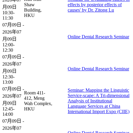
Shaw
effects by posterior effects of
月09日
Building,
causes' by Dr. Zitong Lu
10:30-
HKU
11:30
07月09日 -
2026年07
Online Dental Research Seminar
月09日
12:00-
12:30
07月09日 -
2026年07
Online Dental Research Seminar
月09日
12:30-
13:00
07月09日 -
Seminar: Mapping the Linguistic
Room 411-
Service-scape: A Tri-dimensional
2026年07
412, Meng
Analysis of Institutional
月09日
Wah Complex,
Language Services at China
12:45-
HKU
International Import Expo (CIIE)
14:00
07月09日 -
2026年07
Online Dental Research Seminar