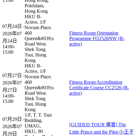
15:00
Hong Kong,
Pokfulam,
Hong Kong
HKU B-
Active, 1/F
07月24日 -
Novum Place.
460
Fitness Room Orientation
2026年07
Queen&#039;s
Programme FO2526NW (B-
月24日
Road West.
active)
14:00-
Shek Tong
15:00
Tsui, Hong
Kong
HKU B-
Active, 1/F
07月27日 -
Novum Place.
460
Fitness Room Accreditation
2026年07
Queen&#039;s
Certificate Course CC2526 (B-
月27日
Road West.
active)
14:00-
Shek Tong
15:00
Tsui, Hong
Kong
1/F, T. T. Tsui
07月29日 -
Building,
[GUIDED TOUR 導賞] The
UMAG,
2026年07
HKU, 90
Little Prince and the Pilot 小王子
月29日