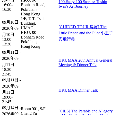
HKU, 90
100-Story 100 Stories: Toshio
16:00-
Bonham Road,
Iwai’s Art Journey​
16:30
Pokfulam,
Hong Kong
1/F, T. T. Tsui
09月10日 -
Building,
[GUIDED TOUR 導賞] The
UMAG,
2026年09
HKU, 90
Little Prince and the Pilot 小王子
月10日
Bonham Road,
與飛行員
13:00-
Pokfulam,
13:30
Hong Kong
09月11日 -
2026年09
HKUMAA 26th Annual General
月11日
Meeting & Dinner Talk
18:30-
21:45
09月11日 -
2026年09
HKUMAA Dinner Talk
月11日
19:00-
21:45
09月14日 -
Room 901, 9/F
[CILS] The Parable and Allegory
Cheng Yu
2026年09