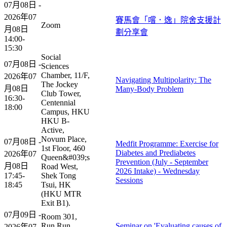
07月08日 -
2026年07
賽馬會「嚐．逸」院舍支援計
Zoom
月08日
劃分享會
14:00-
15:30
Social
07月08日 -
Sciences
Chamber, 11/F,
2026年07
Navigating Multipolarity: The
The Jockey
月08日
Many-Body Problem
Club Tower,
16:30-
Centennial
18:00
Campus, HKU
HKU B-
Active,
Novum Place,
07月08日 -
Medfit Programme: Exercise for
1st Floor, 460
Diabetes and Prediabetes
2026年07
Queen&#039;s
Prevention (July - September
月08日
Road West,
2026 Intake) - Wednesday
17:45-
Shek Tong
Sessions
18:45
Tsui, HK
(HKU MTR
Exit B1).
07月09日 -
Room 301,
Run Run
Seminar on 'Evaluating causes of
2026年07