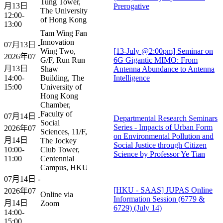
Tung Tower,
月13日
Prerogative
The University
12:00-
of Hong Kong
13:00
Tam Wing Fan
Innovation
07月13日 -
Wing Two,
[13-July @2:00pm] Seminar on
2026年07
G/F, Run Run
6G Gigantic MIMO: From
月13日
Shaw
Antenna Abundance to Antenna
14:00-
Building, The
Intelligence
15:00
University of
Hong Kong
Chamber,
Faculty of
07月14日 -
Departmental Research Seminars
Social
Series - Impacts of Urban Form
2026年07
Sciences, 11/F,
on Environmental Pollution and
月14日
The Jockey
Social Justice through Citizen
10:00-
Club Tower,
Science by Professor Ye Tian
11:00
Centennial
Campus, HKU
07月14日 -
[HKU - SAAS] JUPAS Online
2026年07
Online via
Information Session (6779 &
月14日
Zoom
6729) (July 14)
14:00-
15:00