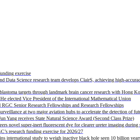
unding exercise
Data Science research team develops ClairS, achieving high-accuracy 
astoma targets through landmark brain cancer research with Hong Ko
 elected Vice President of the International Mathematical Union
 RGC Senior Research Fellowships and Research Fellowships
eillance at two major aviation hubs to accelerate the detection of fu
n Yang receives State Natural Science Award (Second Class Prize)
novel super-inert fluorescent dye for clearer ureter imaging during s
C’s research funding exercise for 2026/27
nternational study to weigh inactive black hole seen 10 billion year