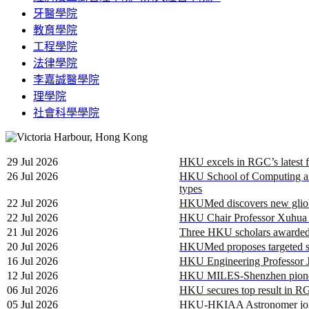
牙醫學院
教育學院
工程學院
法律學院
李嘉誠醫學院
理學院
社會科學學院
29 Jul 2026
HKU excels in RGC’s latest f
26 Jul 2026
HKU School of Computing and 
types
22 Jul 2026
HKUMed discovers new gliobl
22 Jul 2026
HKU Chair Professor Xuhua He
21 Jul 2026
Three HKU scholars awarded
20 Jul 2026
HKUMed proposes targeted surv
16 Jul 2026
HKU Engineering Professor Ju
12 Jul 2026
HKU MILES-Shenzhen pioneers 
06 Jul 2026
HKU secures top result in RG
05 Jul 2026
HKU-HKIAA Astronomer joins i